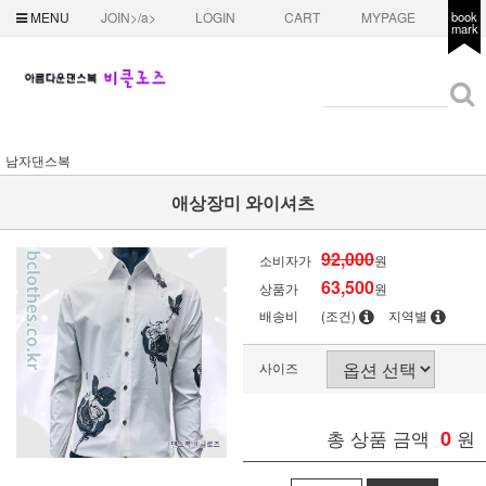
MENU
JOIN>/a>
LOGIN
CART
MYPAGE
book
mark
남자댄스복
애상장미 와이셔츠
92,000
소비자가
원
63,500
상품가
원
배송비
(조건)
지역별
사이즈
총 상품 금액
0
원