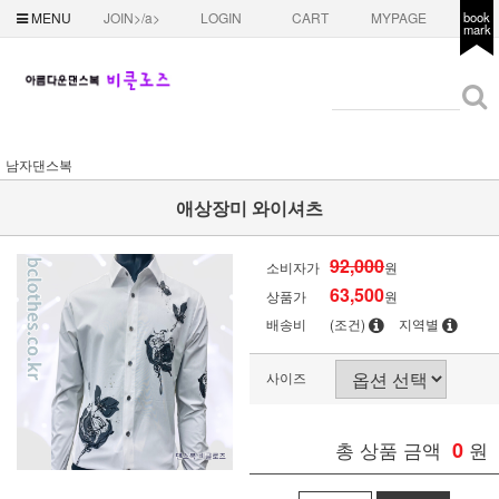
MENU
JOIN>/a>
LOGIN
CART
MYPAGE
book
mark
남자댄스복
애상장미 와이셔츠
92,000
소비자가
원
63,500
상품가
원
배송비
(조건)
지역별
사이즈
총 상품 금액
0
원